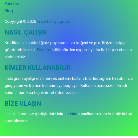
Paketler
Blog
Copyright © 2026
www.takipcigir.com
NASIL ÇALIŞIR
Kredileriniz ile dilediğiniz paylaşımınıza beğeni ve profilinize takipçi
gönderebilirsiniz.
Paketler
bölümünden uygun fiyatlar ile bir paket satın
alabilirsiniz.
KIMLER KULLANABILIR
Instagram üyeliği olan herkes sistemi kullanabilir. Instagram hesabınızla
giriş yapın ve hemen kullanmaya başlayın. Kullanım ücretsizdir. Kredi
satın almadıkça hiçbir ücret ödemezsiniz.
BIZE ULAŞIN
Her türlü soru ve görüşleriniz için
İletişim
kanallarımızdan bizimle irtibat
kurabilirsiniz.