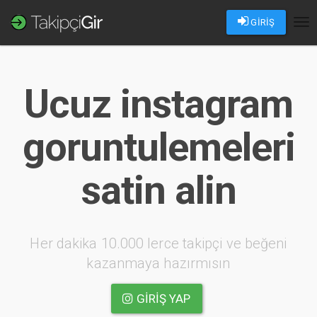
GİRİŞ
Tog
nav
Ucuz instagram
goruntulemeleri
satin alin
Her dakika 10.000 lerce takipçi ve beğeni
kazanmaya hazırmısın
GIRIŞ YAP