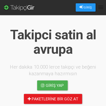
GİRİŞ
Tog
nav
Takipci satin al
avrupa
Her dakika 10.000 lerce takipçi ve beğeni
kazanmaya hazırmısın
GIRIŞ YAP
PAKETLERINE BIR GÖZ AT