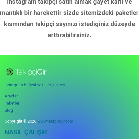
instagram takipçi satın almak gayet karlı ve
mantıklı bir harekettir sizde sitemizdeki paketler
kısmından takipçi sayınızı istediginiz düzeyde
arttırabilirsiniz.
instagram beğeni ve takipçi sitesi
Araçlar
Paketler
Blog
Copyright © 2026
www.takipcigir.com
NASIL ÇALIŞIR