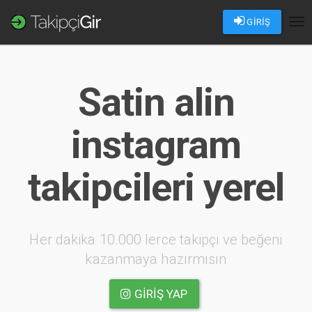
GİRİŞ
Tog
nav
Satin alin
instagram
takipcileri yerel
Her dakika 10.000 lerce takipçi ve beğeni
kazanmaya hazırmısın
GIRIŞ YAP