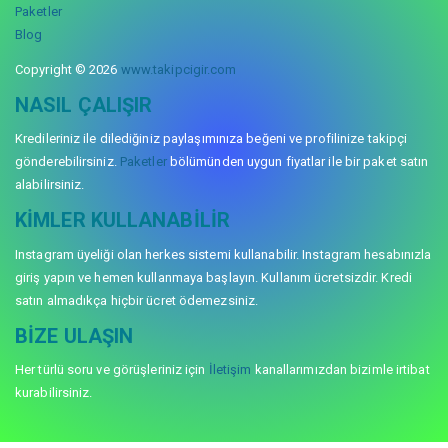
Paketler
Blog
Copyright © 2026
www.takipcigir.com
NASIL ÇALIŞIR
Kredileriniz ile dilediğiniz paylaşımınıza beğeni ve profilinize takipçi
gönderebilirsiniz.
Paketler
bölümünden uygun fiyatlar ile bir paket satın
alabilirsiniz.
KIMLER KULLANABILIR
Instagram üyeliği olan herkes sistemi kullanabilir. Instagram hesabınızla
giriş yapın ve hemen kullanmaya başlayın. Kullanım ücretsizdir. Kredi
satın almadıkça hiçbir ücret ödemezsiniz.
BIZE ULAŞIN
Her türlü soru ve görüşleriniz için
İletişim
kanallarımızdan bizimle irtibat
kurabilirsiniz.