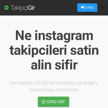
GİRİŞ
Tog
nav
Ne instagram
takipcileri satin
alin sifir
Her dakika 10.000 lerce takipçi ve beğeni
kazanmaya hazırmısın
GIRIŞ YAP