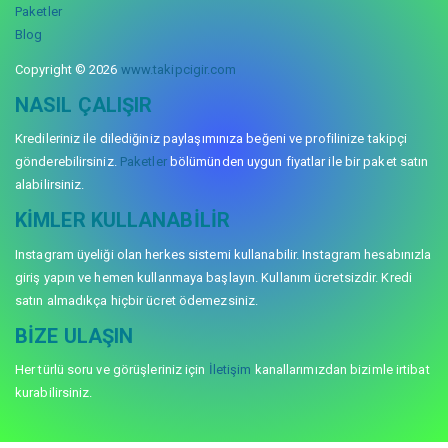
Paketler
Blog
Copyright © 2026
www.takipcigir.com
NASIL ÇALIŞIR
Kredileriniz ile dilediğiniz paylaşımınıza beğeni ve profilinize takipçi
gönderebilirsiniz.
Paketler
bölümünden uygun fiyatlar ile bir paket satın
alabilirsiniz.
KIMLER KULLANABILIR
Instagram üyeliği olan herkes sistemi kullanabilir. Instagram hesabınızla
giriş yapın ve hemen kullanmaya başlayın. Kullanım ücretsizdir. Kredi
satın almadıkça hiçbir ücret ödemezsiniz.
BIZE ULAŞIN
Her türlü soru ve görüşleriniz için
İletişim
kanallarımızdan bizimle irtibat
kurabilirsiniz.