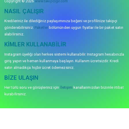
Copyright © 2026
www.takipcigir.com
NASIL ÇALIŞIR
Kredileriniz ile dilediğiniz paylaşımınıza beğeni ve profilinize takipçi
gönderebilirsiniz.
Paketler
bölümünden uygun fiyatlar ile bir paket satın
alabilirsiniz.
KIMLER KULLANABILIR
Instagram üyeliği olan herkes sistemi kullanabilir. Instagram hesabınızla
giriş yapın ve hemen kullanmaya başlayın. Kullanım ücretsizdir. Kredi
satın almadıkça hiçbir ücret ödemezsiniz.
BIZE ULAŞIN
Her türlü soru ve görüşleriniz için
İletişim
kanallarımızdan bizimle irtibat
kurabilirsiniz.