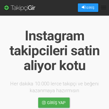
GİRİŞ
Tog
nav
Instagram
takipcileri satin
aliyor kotu
Her dakika 10.000 lerce takipçi ve beğeni
kazanmaya hazırmısın
GIRIŞ YAP