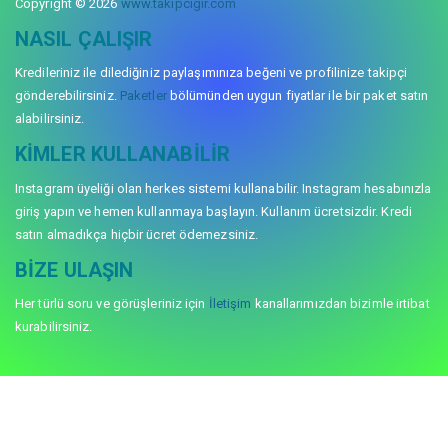
Copyright © 2026
www.takipcigir.com
NASIL ÇALIŞIR
Kredileriniz ile dilediğiniz paylaşımınıza beğeni ve profilinize takipçi
gönderebilirsiniz.
Paketler
bölümünden uygun fiyatlar ile bir paket satın
alabilirsiniz.
KIMLER KULLANABILIR
Instagram üyeliği olan herkes sistemi kullanabilir. Instagram hesabınızla
giriş yapın ve hemen kullanmaya başlayın. Kullanım ücretsizdir. Kredi
satın almadıkça hiçbir ücret ödemezsiniz.
BIZE ULAŞIN
Her türlü soru ve görüşleriniz için
İletişim
kanallarımızdan bizimle irtibat
kurabilirsiniz.