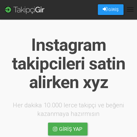
GİRİŞ
Tog
nav
Instagram
takipcileri satin
alirken xyz
Her dakika 10.000 lerce takipçi ve beğeni
kazanmaya hazırmısın
GIRIŞ YAP