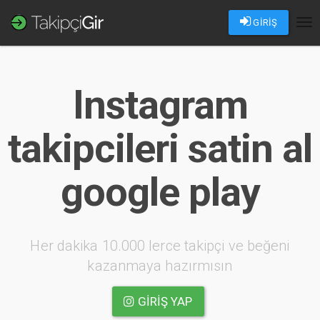
GİRİŞ
Tog
nav
Instagram
takipcileri satin al
google play
Her dakika 10.000 lerce takipçi ve beğeni
kazanmaya hazırmısın
GIRIŞ YAP