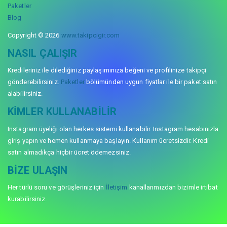
Paketler
Blog
Copyright © 2026
www.takipcigir.com
NASIL ÇALIŞIR
Kredileriniz ile dilediğiniz paylaşımınıza beğeni ve profilinize takipçi
gönderebilirsiniz.
Paketler
bölümünden uygun fiyatlar ile bir paket satın
alabilirsiniz.
KIMLER KULLANABILIR
Instagram üyeliği olan herkes sistemi kullanabilir. Instagram hesabınızla
giriş yapın ve hemen kullanmaya başlayın. Kullanım ücretsizdir. Kredi
satın almadıkça hiçbir ücret ödemezsiniz.
BIZE ULAŞIN
Her türlü soru ve görüşleriniz için
İletişim
kanallarımızdan bizimle irtibat
kurabilirsiniz.