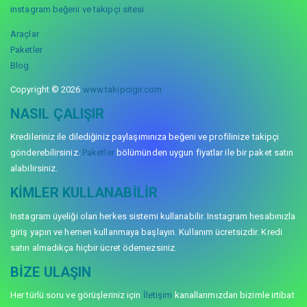
instagram beğeni ve takipçi sitesi
Araçlar
Paketler
Blog
Copyright © 2026
www.takipcigir.com
NASIL ÇALIŞIR
Kredileriniz ile dilediğiniz paylaşımınıza beğeni ve profilinize takipçi
gönderebilirsiniz.
Paketler
bölümünden uygun fiyatlar ile bir paket satın
alabilirsiniz.
KIMLER KULLANABILIR
Instagram üyeliği olan herkes sistemi kullanabilir. Instagram hesabınızla
giriş yapın ve hemen kullanmaya başlayın. Kullanım ücretsizdir. Kredi
satın almadıkça hiçbir ücret ödemezsiniz.
BIZE ULAŞIN
Her türlü soru ve görüşleriniz için
İletişim
kanallarımızdan bizimle irtibat