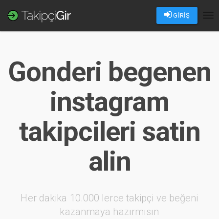
GİRİŞ
Tog
nav
Gonderi begenen
instagram
takipcileri satin
alin
Her dakika 10.000 lerce takipçi ve beğeni
kazanmaya hazırmısın